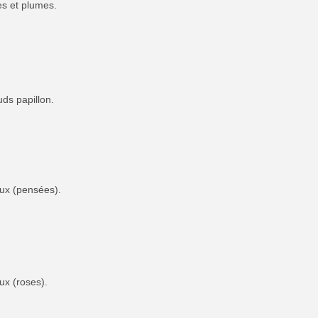
es et plumes.
ds papillon.
aux (pensées).
ux (roses).