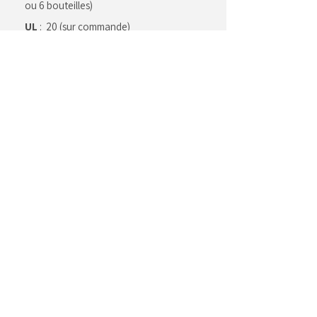
ou 6 bouteilles)
UL
: 20 (sur commande)
4 Bt
. avec fenêtre
180 x
Dimensions
:
180 x 340 ou
6 Bt
.avec insert 270 x 180
x 340
Transparente
Segreto
Couleurs
: >
nuancier
Vaschetta
Dolcezza
Bouteilles
Bonbonnières
Pelle
Nero
Nuancier
LES FEUILLES
LES ROULEAUX
Pelle
ACCESSOIRES
Marrone
Pelle
Grigio
Linea
Seta