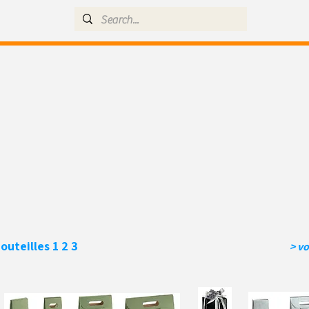
outeilles
1 2 3
> vo