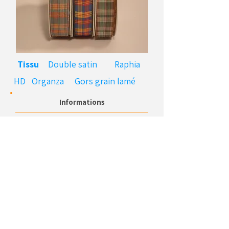
Tissu
Double satin
Raphia
HD
Organza
Gors grain lamé
Informations
Réf
. MACADAM
Couleurs
: turquoise, bleu foncé, vert.
Dimensions
: 29
mm/23m
UL
: 1 pièce
Surpiqué
Cordon
Frisette