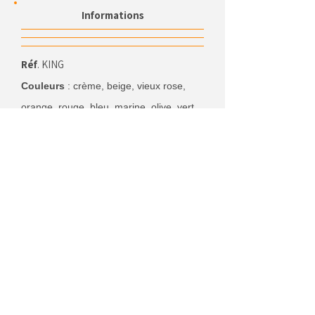
Informations
Réf
. KING
Couleurs
: crème, beige, vieux rose,
orange, rouge, bleu, marine, olive, vert
bouteille.
Dimensions
: 25mm/15m - 50mm/15m
UL
: 1 pièce
Cordon
Tissu Non Tissé
HD
LES BOÎTES
Informations
Réf
. KING L - Lamé Or