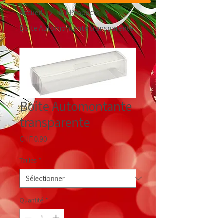
Accueil
All Products
Boite Automontante transparente
Boite Automontante
transparente
Prix
CHF 0.90
Tailles
*
Quantité
*