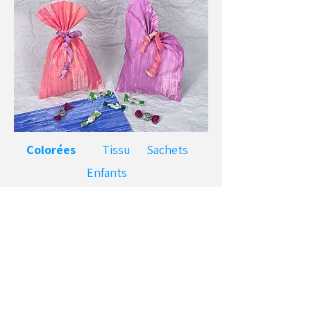
Colorées
Tissu
Sachets
Enfants
Pochettes anses
Informations
Réf
. U-771PCC
Couleurs
: jaune, rose.