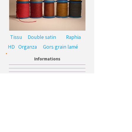
Tissu
Double satin
Raphia
HD
Organza
Gors grain lamé
Informations
Réf
. LAURIE
Couleurs
: orange, écru, bleu, jaune,
rouge, bordeaux, brun, moutarde, vert.
Dimensions
: 03mm/100m
UL
: 1 pièce
Surpiqué
Cordon